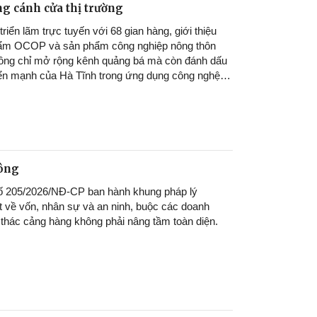
g cánh cửa thị trường
riển lãm trực tuyến với 68 gian hàng, giới thiệu
ẩm OCOP và sản phẩm công nghiệp nông thôn
hông chỉ mở rộng kênh quảng bá mà còn đánh dấu
n mạnh của Hà Tĩnh trong ứng dụng công nghệ
tiến thương mại, từng bước đưa đặc sản địa
 cận thị trường trong và ngoài nước.
24/07/2026
hông
số 205/2026/NĐ-CP ban hành khung pháp lý
 về vốn, nhân sự và an ninh, buộc các doanh
 thác cảng hàng không phải nâng tầm toàn diện.