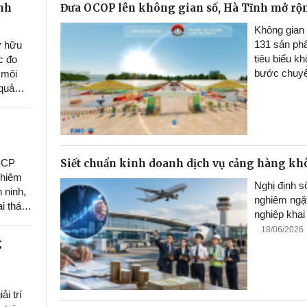
anh
Đưa OCOP lên không gian số, Hà Tĩnh mở rộn
Không gian t
131 sản ph
ở hữu
tiêu biểu k
c đo
bước chuyể
 môi
số vào xúc 
 quả
phương tiếp
 Nhật
hàng
u trí
ựng một
oàn và
Siết chuẩn kinh doanh dịch vụ cảng hàng k
Đ-CP
hập
ghiêm
Nghị định 
6
 ninh,
nghiêm ngặt
i thác
nghiệp khai
g tầm
18/06/2026
g
i trí