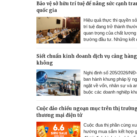
Bảo vệ sở hữu trí tuệ để nâng sức cạnh tr
quốc gia
Hiệu quả thực thi quyền s
trí tuệ đang trở thành thướ
quan trọng của chất lượng
trường đầu tư. Những kết
hợp tác giữa Việt Nam và
Bản trong xử lý hàng giả, 
Siết chuẩn kinh doanh dịch vụ cảng hàng
hóa xâm phạm quyền sở hữ
không
tuệ cho thấy nỗ lực xây d
thị trường minh bạch, an t
Nghị định số 205/2026/N
phù hợp với yêu cầu hội n
ban hành khung pháp lý n
kinh tế quốc tế.
22/06/202
ngặt về vốn, nhân sự và an
buộc các doanh nghiệp kha
cảng hàng không phải nân
toàn diện.
18/06/2026
Cuộc đảo chiều ngoạn mục trên thị trườn
thương mại điện tử
Cuộc đua thị phần cùng xu
hướng mua sắm kết hợp giả