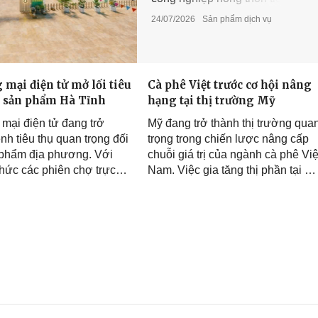
không chỉ mở rộng kênh quảng
24/07/2026
Sản phẩm dịch vụ
bá mà còn đánh dấu bước
chuyển mạnh của Hà Tĩnh trong
ứng dụng công nghệ số vào xúc
tiến thương mại, từng bước
mại điện tử mở lối tiêu
Cà phê Việt trước cơ hội nâng
đưa đặc sản địa phương tiếp
o sản phẩm Hà Tĩnh
hạng tại thị trường Mỹ
cận thị trường trong và ngoài
nước.
mại điện tử đang trở
Mỹ đang trở thành thị trường qua
nh tiêu thụ quan trọng đối
trọng trong chiến lược nâng cấp
 phẩm địa phương. Với
chuỗi giá trị của ngành cà phê Việ
chức các phiên chợ trực
Nam. Việc gia tăng thị phần tại m
ivestream bán hàng và xây
trong những thị trường tiêu thụ lớ
an hàng số, Hà Tĩnh kỳ
nhất thế giới mở ra cơ hội thúc đ
rộng thị trường cho các
chế biến sâu, nâng cao giá trị xuấ
m OCOP, đặc sản và hàng
khẩu và xây dựng thương hiệu c
lực, đồng thời thúc đẩy
phê Việt.
22/06/2026
ổi số trong hoạt động
mại.
09/07/2026