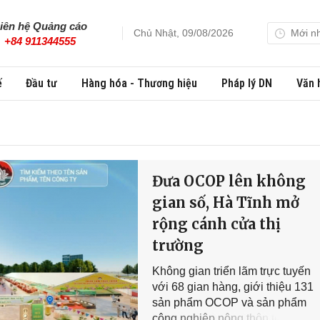
iên hệ Quảng cáo
Chủ Nhật, 09/08/2026
Mới n
+84 911344555
ế
Đầu tư
Hàng hóa - Thương hiệu
Pháp lý DN
Văn 
Đưa OCOP lên không
gian số, Hà Tĩnh mở
rộng cánh cửa thị
trường
Không gian triển lãm trực tuyến
với 68 gian hàng, giới thiệu 131
sản phẩm OCOP và sản phẩm
công nghiệp nông thôn tiêu biểu