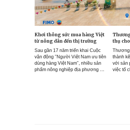
Khơi thông sức mua hàng Việt
Thương 
từ nông dân đến thị trường
thụ ch
Sau gần 17 năm triển khai Cuộc
Thương 
vận động "Người Việt Nam ưu tiên
thành kê
dùng hàng Việt Nam", nhiều sản
với sản
phẩm nông nghiệp địa phương đã
việc tổ 
từng bước khẳng định vị thế trên
tuyến, l
thị trường. Tuy nhiên, để hàng Việt
dựng gi
thực sự chinh phục người tiêu
vọng mở 
dùng và mở rộng hệ thống phân
sản phẩ
phối, cần giải quyết đồng thời
hóa chủ 
những điểm nghẽn về quy mô sản
chuyển đ
xuất, chất lượng sản phẩm và liên
thương 
kết chuỗi giá trị.
14/07/2026