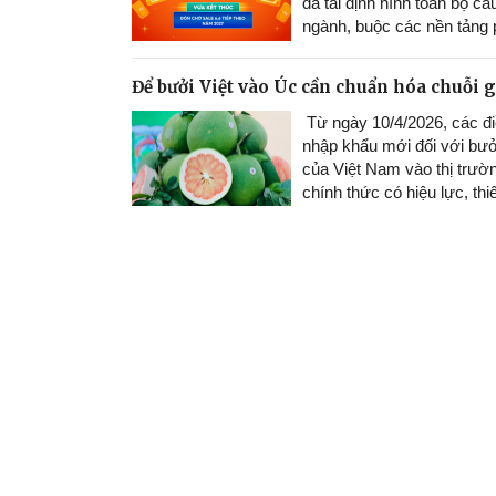
đã tái định hình toàn bộ cấ
ngành, buộc các nền tảng 
thay đổi chiến lược để chi
người tiêu dùng số.
09/06
Để bưởi Việt vào Úc cần chuẩn hóa chuỗi gi
Từ ngày 10/4/2026, các đi
nhập khẩu mới đối với bưở
của Việt Nam vào thị trườ
chính thức có hiệu lực, thiế
một khung tiêu chuẩn chặt
bao trùm toàn bộ chuỗi cu
13/04/2026