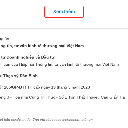
Xem thêm
 quản:
ng tin, tư vấn kinh tế thương mại Việt Nam
n tử Doanh nghiệp và Đầu tư
:
 luận của Hiệp hội
Thông tin, tư vấn kinh tế thương mại Việt Nam
p:
Thạc sỹ Đào Bình
ố: 105/GP-BTTTT
cấp ngày 19 tháng 3 năm 2020
ầng 3 - Tòa nhà Cung Tri Thức
-
Số 1 Tôn Thất Thuyết, Cầu Giấy, Hà
bộ bản quyền thuộc Tạp chí doanhnghiepvadautu.info.vn