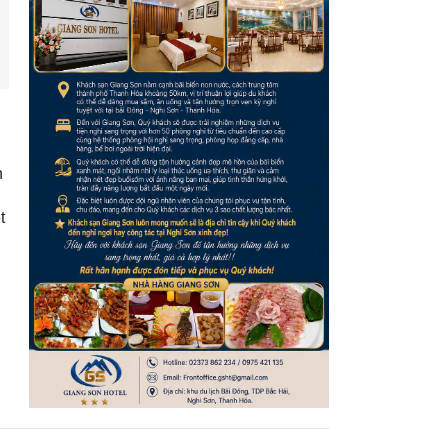
n
t
ột
n
ẩy
t
à