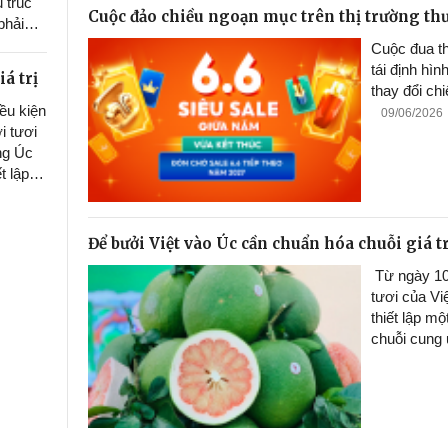
u trúc
Cuộc đảo chiều ngoạn mục trên thị trường th
phải
nh phục
Cuộc đua th
/2026
tái định hì
á trị
thay đổi ch
ều kiện
09/06/2026
i tươi
ng Úc
t lập
 chẽ
ng ứng.
Để bưởi Việt vào Úc cần chuẩn hóa chuỗi giá tr
Từ ngày 10/
tươi của Vi
thiết lập m
chuỗi cung 