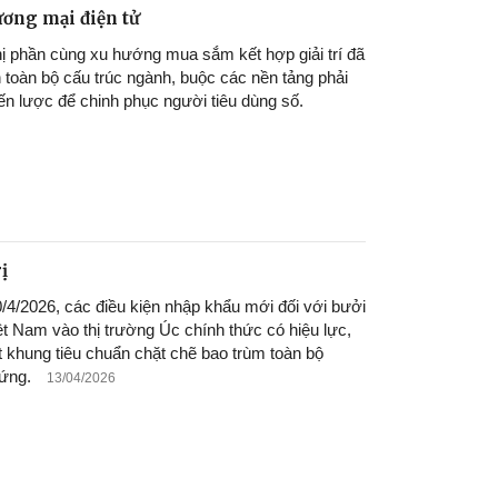
ương mại điện tử
ị phần cùng xu hướng mua sắm kết hợp giải trí đã
nh toàn bộ cấu trúc ngành, buộc các nền tảng phải
iến lược để chinh phục người tiêu dùng số.
ị
4/2026, các điều kiện nhập khẩu mới đối với bưởi
ệt Nam vào thị trường Úc chính thức có hiệu lực,
ột khung tiêu chuẩn chặt chẽ bao trùm toàn bộ
ứng.
13/04/2026