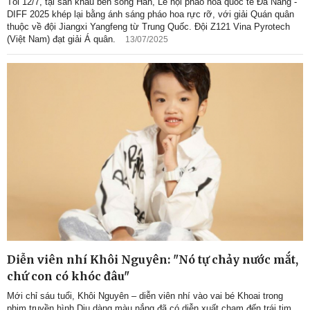
Tối 12/7, tại sân khấu bên sông Hàn, Lễ hội pháo hoa quốc tế Đà Nẵng -
DIFF 2025 khép lại bằng ánh sáng pháo hoa rực rỡ, với giải Quán quân
thuộc về đội Jiangxi Yangfeng từ Trung Quốc. Đội Z121 Vina Pyrotech
(Việt Nam) đạt giải Á quân.
13/07/2025
Diễn viên nhí Khôi Nguyên: "Nó tự chảy nước mắt,
chứ con có khóc đâu"
Mới chỉ sáu tuổi, Khôi Nguyên – diễn viên nhí vào vai bé Khoai trong
phim truyền hình Dịu dàng màu nắng đã có diễn xuất chạm đến trái tim