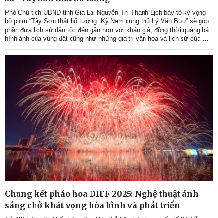
Phó Chủ tịch UBND tỉnh Gia Lai Nguyễn Thị Thanh Lịch bày tỏ kỳ vọng
bộ phim “Tây Sơn thất hổ tướng: Kỳ Nam cung thủ Lý Văn Bưu” sẽ góp
phần đưa lịch sử dân tộc đến gần hơn với khán giả; đồng thời quảng bá
hình ảnh của vùng đất cũng như những giá trị văn hóa và lịch sử của Gia
Lai đến với công chúng, qua đó thúc đẩy phát triển du lịch và kinh tế
31/10/2025
Chung kết pháo hoa DIFF 2025: Nghệ thuật ánh
sáng chở khát vọng hòa bình và phát triển