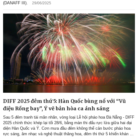
(DANAFF III).
29/06/2025
DIFF 2025 đêm thứ 5: Hàn Quốc bùng nổ với “Vũ
điệu Rồng bay”, Ý vẽ bản hòa ca ánh sáng
Sau 5 đêm tranh tài mãn nhãn, vòng loại Lễ hội pháo hoa Đà Nẵng - DIFF
2025 chính thức khép lại tối 28/6, bằng màn thi đấu rực lửa giữa hai đại
diện Hàn Quốc và Ý. Cơn mưa đầu đêm không thể cản bước pháo hoa
rực sáng, âm nhạc và nghệ thuật thăng hoa, đêm thi thứ 5 khiến khán giả