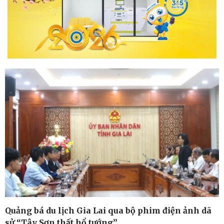
Quảng bá du lịch Gia Lai qua bộ phim điện ảnh dã
sử “Tây Sơn thất hổ tướng”