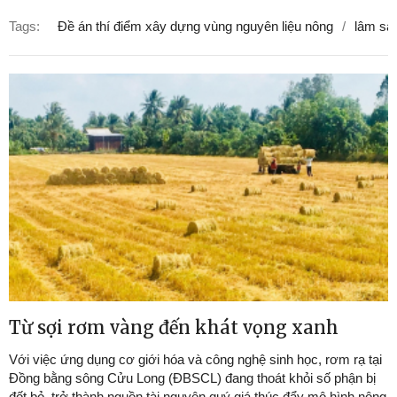
Tags:
Đề án thí điểm xây dựng vùng nguyên liệu nông
lâm sản
Từ sợi rơm vàng đến khát vọng xanh
Với việc ứng dụng cơ giới hóa và công nghệ sinh học, rơm rạ tại
Đồng bằng sông Cửu Long (ĐBSCL) đang thoát khỏi số phận bị
đốt bỏ, trở thành nguồn tài nguyên quý giá thúc đẩy mô hình nông