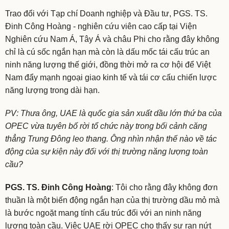
Trao đổi với Tạp chí Doanh nghiệp và Đầu tư, PGS. TS.
Đinh Công Hoàng - nghiên cứu viên cao cấp tại Viện
Nghiên cứu Nam Á, Tây Á và châu Phi cho rằng đây không
chỉ là cú sốc ngắn hạn mà còn là dấu mốc tái cấu trúc an
ninh năng lượng thế giới, đồng thời mở ra cơ hội để Việt
Nam đẩy mạnh ngoại giao kinh tế và tái cơ cấu chiến lược
năng lượng trong dài hạn.
PV: Thưa ông, UAE là quốc gia sản xuất dầu lớn thứ ba của
OPEC vừa tuyên bố rời tổ chức này trong bối cảnh căng
thẳng Trung Đông leo thang. Ông nhìn nhận thế nào về tác
động của sự kiện này đối với thị trường năng lượng toàn
cầu?
PGS. TS. Đinh Công Hoàng
: Tôi cho rằng đây không đơn
thuần là một biến động ngắn hạn của thị trường dầu mỏ mà
là bước ngoặt mang tính cấu trúc đối với an ninh năng
lượng toàn cầu. Việc UAE rời OPEC cho thấy sự rạn nứt