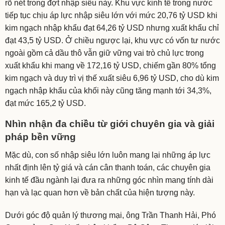
rõ nét trong đợt nhập siêu này. Khu vực kinh tế trong nước
tiếp tục chịu áp lực nhập siêu lớn với mức 20,76 tỷ USD khi
kim ngạch nhập khẩu đạt 64,26 tỷ USD nhưng xuất khẩu chỉ
đạt 43,5 tỷ USD. Ở chiều ngược lại, khu vực có vốn tư nước
ngoài gồm cả dầu thô vẫn giữ vững vai trò chủ lực trong
xuất khẩu khi mang về 172,16 tỷ USD, chiếm gần 80% tổng
kim ngạch và duy trì vị thế xuất siêu 6,96 tỷ USD, cho dù kim
ngạch nhập khẩu của khối này cũng tăng mạnh tới 34,3%,
đạt mức 165,2 tỷ USD.
Nhìn nhận đa chiều từ giới chuyên gia và giải
pháp bền vững
Mặc dù, con số nhập siêu lớn luôn mang lại những áp lực
nhất định lên tỷ giá và cán cân thanh toán, các chuyên gia
kinh tế đầu ngành lại đưa ra những góc nhìn mang tính dài
hạn và lạc quan hơn về bản chất của hiện tượng này.
Dưới góc độ quản lý thương mại, ông Trần Thanh Hải, Phó