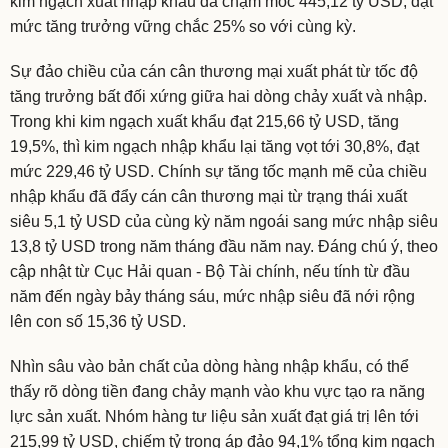
kim ngạch xuất nhập khẩu đã chạm mốc 445,12 tỷ USD, đạt
mức tăng trưởng vững chắc 25% so với cùng kỳ.
Sự đảo chiều của cán cân thương mại xuất phát từ tốc độ
tăng trưởng bất đối xứng giữa hai dòng chảy xuất và nhập.
Trong khi kim ngạch xuất khẩu đạt 215,66 tỷ USD, tăng
19,5%, thì kim ngạch nhập khẩu lại tăng vọt tới 30,8%, đạt
mức 229,46 tỷ USD. Chính sự tăng tốc mạnh mẽ của chiều
nhập khẩu đã đẩy cán cân thương mại từ trạng thái xuất
siêu 5,1 tỷ USD của cùng kỳ năm ngoái sang mức nhập siêu
13,8 tỷ USD trong năm tháng đầu năm nay. Đáng chú ý, theo
cập nhật từ Cục Hải quan - Bộ Tài chính, nếu tính từ đầu
năm đến ngày bảy tháng sáu, mức nhập siêu đã nới rộng
lên con số 15,36 tỷ USD.
Nhìn sâu vào bản chất của dòng hàng nhập khẩu, có thể
thấy rõ dòng tiền đang chảy mạnh vào khu vực tạo ra năng
lực sản xuất. Nhóm hàng tư liệu sản xuất đạt giá trị lên tới
215,99 tỷ USD, chiếm tỷ trọng áp đảo 94,1% tổng kim ngạch