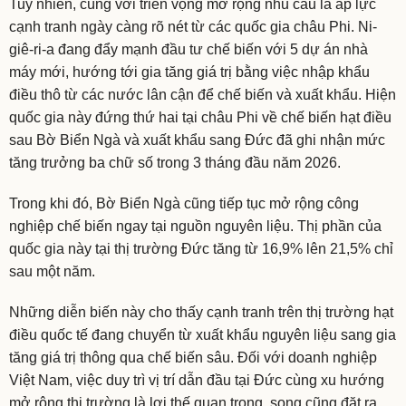
Tuy nhiên, cùng với triển vọng mở rộng nhu cầu là áp lực
cạnh tranh ngày càng rõ nét từ các quốc gia châu Phi. Ni-
giê-ri-a đang đẩy mạnh đầu tư chế biến với 5 dự án nhà
máy mới, hướng tới gia tăng giá trị bằng việc nhập khẩu
điều thô từ các nước lân cận để chế biến và xuất khẩu. Hiện
quốc gia này đứng thứ hai tại châu Phi về chế biến hạt điều
sau Bờ Biển Ngà và xuất khẩu sang Đức đã ghi nhận mức
tăng trưởng ba chữ số trong 3 tháng đầu năm 2026.
Trong khi đó, Bờ Biển Ngà cũng tiếp tục mở rộng công
nghiệp chế biến ngay tại nguồn nguyên liệu. Thị phần của
quốc gia này tại thị trường Đức tăng từ 16,9% lên 21,5% chỉ
sau một năm.
Những diễn biến này cho thấy cạnh tranh trên thị trường hạt
điều quốc tế đang chuyển từ xuất khẩu nguyên liệu sang gia
tăng giá trị thông qua chế biến sâu. Đối với doanh nghiệp
Việt Nam, việc duy trì vị trí dẫn đầu tại Đức cùng xu hướng
mở rộng thị trường là lợi thế quan trọng, song cũng đặt ra