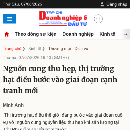
Thứ Sáu, 07/08/2026
Đăng nhập
Theo dòng sự kiện
Doanh nghiệp
Kinh tế
Đầu
Trang chủ
Kinh tế
Thương mại - Dịch vụ
Thứ ba, 07/07/2026 16:40 (GMT+7)
Nguồn cung thu hẹp, thị trường
hạt điều bước vào giai đoạn cạnh
tranh mới
Minh Anh
Thị trường hạt điều thế giới đang bước vào giai đoạn cuối
vụ với nguồn cung nguyên liệu thu hẹp khi sản lượng tại
Tây Phi giảm so với năm trước.