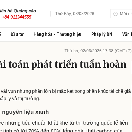
iên hệ Quảng cáo
Thứ Bảy, 08/08/2026
Mới n
+84 911344555
ế
Đầu tư
Hàng hóa - Thương hiệu
Pháp lý DN
Văn 
Thứ ba, 02/06/2026 17:38 (GMT+7)
i toán phát triển tuần hoàn
 vải vụn nhưng phần lớn bị mắc kẹt trong phân khúc tái chế giá
áp lý và thị trường.
u nguyên liệu xanh
những tiêu chuẩn khắt khe từ thị trường quốc tế liên
c tính có tới 70% đến 80% tổng phát thải carbon của