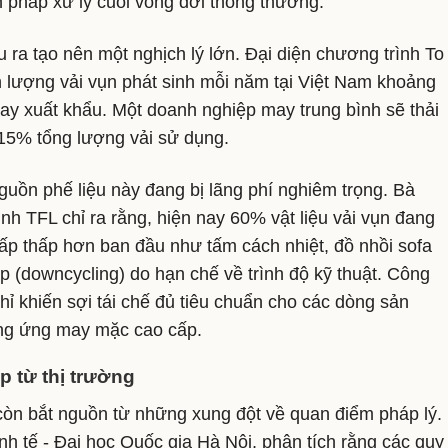
ện pháp xử lý cuối vòng đời thông thường.
 ra tạo nên một nghịch lý lớn. Đại diện chương trình To
nh lượng vải vụn phát sinh mỗi năm tại Việt Nam khoảng
may xuất khẩu. Một doanh nghiệp may trung bình sẽ thải
15% tổng lượng vải sử dụng.
nguồn phế liệu này đang bị lãng phí nghiêm trọng. Bà
 TFL chỉ ra rằng, hiện nay 60% vật liệu vải vụn đang
ấp thấp hơn ban đầu như tấm cách nhiệt, đồ nhồi sofa
ấp (downcycling) do hạn chế về trình độ kỹ thuật. Công
hỉ khiến sợi tái chế đủ tiêu chuẩn cho các dòng sản
ung ứng may mặc cao cấp.
p từ thị trường
 còn bắt nguồn từ những xung đột về quan điểm pháp lý.
h tế - Đại học Quốc gia Hà Nội, phân tích rằng các quy