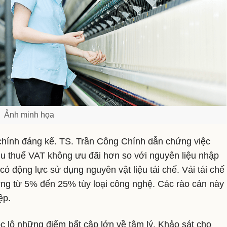
Ảnh minh họa
 chính đáng kể. TS. Trần Công Chính dẫn chứng việc
ịu thuế VAT không ưu đãi hơn so với nguyên liệu nhập
 động lực sử dụng nguyên vật liệu tái chế. Vải tái chế
ờng từ 5% đến 25% tùy loại công nghệ. Các rào cản này
ệp.
c lộ những điểm bất cập lớn về tâm lý. Khảo sát cho