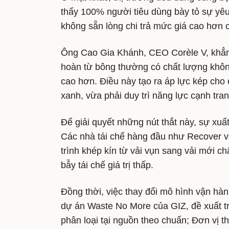
thấy 100% người tiêu dùng bày tỏ sự yêu
không sẵn lòng chi trả mức giá cao hơn 
Ông Cao Gia Khánh, CEO Corèle V, khẳng
hoàn từ bông thường có chất lượng không
cao hơn. Điều này tạo ra áp lực kép cho 
xanh, vừa phải duy trì năng lực cạnh tran
Để giải quyết những nút thắt này, sự xuất 
Các nhà tái chế hàng đầu như Recover và
trình khép kín từ vải vụn sang vải mới ch
bẫy tái chế giá trị thấp.
Đồng thời, việc thay đổi mô hình vận hà
dự án Waste No More của GIZ, đề xuất t
phân loại tại nguồn theo chuẩn; Đơn vị th