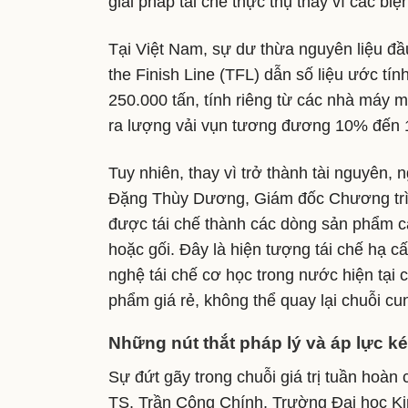
giải pháp tái chế thực thụ thay vì các bi
Tại Việt Nam, sự dư thừa nguyên liệu đầu
the Finish Line (TFL) dẫn số liệu ước tí
250.000 tấn, tính riêng từ các nhà máy 
ra lượng vải vụn tương đương 10% đến 
Tuy nhiên, thay vì trở thành tài nguyên, 
Đặng Thùy Dương, Giám đốc Chương trình
được tái chế thành các dòng sản phẩm c
hoặc gối. Đây là hiện tượng tái chế hạ c
nghệ tái chế cơ học trong nước hiện tại c
phẩm giá rẻ, không thể quay lại chuỗi c
Những nút thắt pháp lý và áp lực ké
Sự đứt gãy trong chuỗi giá trị tuần hoàn
TS. Trần Công Chính, Trường Đại học Kin