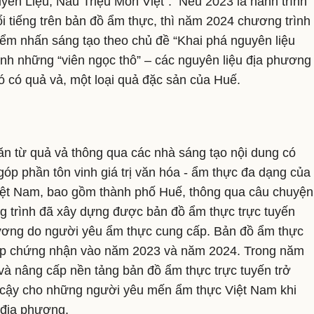
guyên Liệu, Nấu Triệu Món Việt”. Nếu 2023 là hành trình
 tiếng trên bản đồ ẩm thực, thì năm 2024 chương trình
́c điểm nhấn sáng tạo theo chủ đề “Khai phá nguyên liệu
nh những “viên ngọc thô” – các nguyên liệu địa phương
ó có quả vả, một loại quả đặc sản của Huế.
 ăn từ quả vả thông qua các nhà sáng tạo nội dung có
óp phần tôn vinh giá trị văn hóa - ẩm thực đa dạng của
iệt Nam, bao gồm thành phố Huế, thông qua câu chuyện
ình đã xây dựng được bản đồ ẩm thực trực tuyến
ương do người yêu ẩm thực cung cấp. Bản đồ ẩm thực
ục cấp chứng nhận vào năm 2023 và năm 2024. Trong năm
à nâng cấp nền tảng bản đồ ẩm thực trực tuyến trở
n cậy cho những người yêu mến ẩm thực Việt Nam khi
n địa phương.