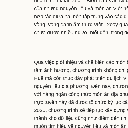
nhằm triển khai đề án “Biến Tấu Vạn N
của những nguyên liệu và món ăn Việt nổi
hợp tác giữa hai bên tập trung vào ca
vàng, vang danh ẩm thực Việt”, xoay qua
chưa được nhiều người biết đến, trong đ
Qua việc giới thiệu và chế biến các món
tầm ảnh hưởng, chương trình không chỉ g
Huế mà còn thúc đẩy phát triển du lịch V
nguyên liệu địa phương. Đến nay, chương tr
với hàng ngàn công thức món ăn địa ph
trực tuyến này đã được tổ chức kỷ l
2025, chương trình sẽ tiếp tục xây dựng v
thành kho dữ liệu cũng như điểm đến ti
muốn tìm hiểu về nguyên liệu và món ă