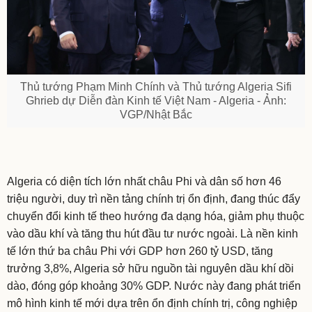
Thủ tướng Phạm Minh Chính và Thủ tướng Algeria Sifi
Ghrieb dự Diễn đàn Kinh tế Việt Nam - Algeria - Ảnh:
VGP/Nhật Bắc
Algeria có diện tích lớn nhất châu Phi và dân số hơn 46
triệu người, duy trì nền tảng chính trị ổn định, đang thúc đẩy
chuyển đổi kinh tế theo hướng đa dạng hóa, giảm phụ thuộc
vào dầu khí và tăng thu hút đầu tư nước ngoài. Là nền kinh
tế lớn thứ ba châu Phi với GDP hơn 260 tỷ USD, tăng
trưởng 3,8%, Algeria sở hữu nguồn tài nguyên dầu khí dồi
dào, đóng góp khoảng 30% GDP. Nước này đang phát triển
mô hình kinh tế mới dựa trên ổn định chính trị, công nghiệp