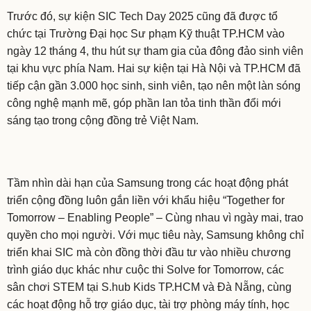
Trước đó, sự kiện SIC Tech Day 2025 cũng đã được tổ
chức tại Trường Đại học Sư phạm Kỹ thuật TP.HCM vào
ngày 12 tháng 4, thu hút sự tham gia của đông đảo sinh viên
tại khu vực phía Nam. Hai sự kiện tại Hà Nội và TP.HCM đã
tiếp cận gần 3.000 học sinh, sinh viên, tạo nên một làn sóng
công nghệ mạnh mẽ, góp phần lan tỏa tinh thần đổi mới
sáng tạo trong cộng đồng trẻ Việt Nam.
Tầm nhìn dài hạn của Samsung trong các hoạt động phát
triển cộng đồng luôn gắn liền với khẩu hiệu “Together for
Tomorrow – Enabling People” – Cùng nhau vì ngày mai, trao
quyền cho mọi người. Với mục tiêu này, Samsung không chỉ
triển khai SIC mà còn đồng thời đầu tư vào nhiều chương
trình giáo dục khác như cuộc thi Solve for Tomorrow, các
sân chơi STEM tại S.hub Kids TP.HCM và Đà Nẵng, cùng
các hoạt động hỗ trợ giáo dục, tài trợ phòng máy tính, học