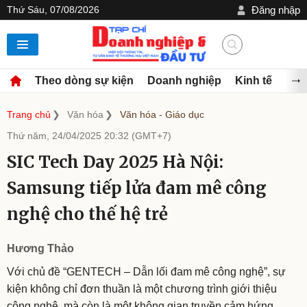
Thứ Sáu, 07/08/2026
Đăng nhập
Theo dòng sự kiện
Doanh nghiệp
Kinh tế
Đầu
Trang chủ
Văn hóa
Văn hóa - Giáo dục
Thứ năm, 24/04/2025 20:32 (GMT+7)
SIC Tech Day 2025 Hà Nội:
Samsung tiếp lửa đam mê công
nghệ cho thế hệ trẻ
Hương Thảo
Với chủ đề “GENTECH – Dẫn lối đam mê công nghệ”, sự
kiện không chỉ đơn thuần là một chương trình giới thiệu
công nghệ, mà còn là một không gian truyền cảm hứng