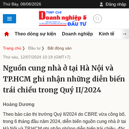
Thứ Bảy, 08/08/2026
Đăng nhập
Theo dòng sự kiện
Doanh nghiệp
Kinh tế
Đầu
Trang chủ
Đầu tư
Bất động sản
Thứ sáu, 12/07/2024 10:19 (GMT+7)
Nguồn cung nhà ở tại Hà Nội và
TP.HCM ghi nhận những diễn biến
trái chiều trong Quý II/2024
Hoàng Dương
Theo báo cáo thị trường Quý II/2024 do CBRE vừa công bố,
trong 6 tháng đầu năm 2024, diễn biến nguồn cung nhà ở tại
Hà Nội và TP.HCM ghi nhận những diễn biến trái chiều, đặc