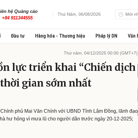
iên hệ Quảng cáo
Thứ Năm, 06/08/2026
Mới n
+84 911344555
ế
Đầu tư
Hàng hóa - Thương hiệu
Pháp lý DN
Văn 
Thứ năm, 04/12/2025 00:00 (GMT+7)
 lực triển khai “Chiến dịch
thời gian sớm nhất
g Chính phủ Mai Văn Chính với UBND Tỉnh Lâm Đồng, lãnh đạo
nhà hư hỏng vì mưa lũ cho người dân trước ngày 20-12-2025;