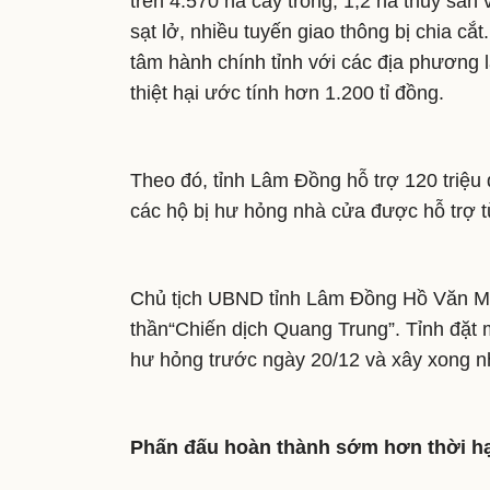
trên 4.570 ha cây trồng, 1,2 ha thủy sản
sạt lở, nhiều tuyến giao thông bị chia cắ
tâm hành chính tỉnh với các địa phương l
thiệt hại ước tính hơn 1.200 tỉ đồng.
Theo đó, tỉnh Lâm Đồng hỗ trợ 120 triệu
các hộ bị hư hỏng nhà cửa được hỗ trợ từ
Chủ tịch UBND tỉnh Lâm Đồng Hồ Văn Mườ
thần“Chiến dịch Quang Trung”. Tỉnh đặt 
hư hỏng trước ngày 20/12 và xây xong n
Phấn đấu hoàn thành sớm hơn thời h