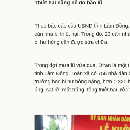
Thiệt hại nặng nề do bão lũ
Theo báo cáo của UBND tỉnh Lâm Đồng, đ
căn nhà bị thiệt hại. Trong đó, 23 căn n
bị hư hỏng cần được sửa chữa.
Trong đợt mưa lũ vừa qua, D’ran là một 
tỉnh Lâm Đồng. Toàn xã có 756 nhà dân bị
trường học bị hư hỏng nặng, hơn 1.320 h
úng, sạt lở, mất trắng, tổng thiệt hại ướ