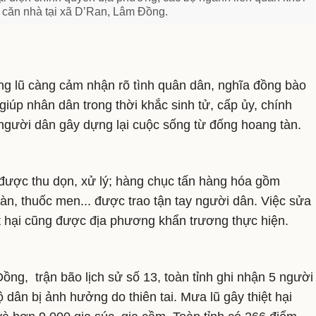
 căn nhà tại xã D’Ran, Lâm Đồng.
ng lũ càng cảm nhận rõ tình quân dân, nghĩa đồng bào
giúp nhân dân trong thời khắc sinh tử, cấp ủy, chính
người dân gây dựng lại cuộc sống từ đống hoang tàn.
 được thu dọn, xử lý; hàng chục tấn hàng hóa gồm
n, thuốc men... được trao tận tay người dân. Việc sửa
t hại cũng được địa phương khẩn trương thực hiện.
g, trận bão lịch sử số 13, toàn tỉnh ghi nhận 5 người
 dân bị ảnh hưởng do thiên tai. Mưa lũ gây thiệt hại