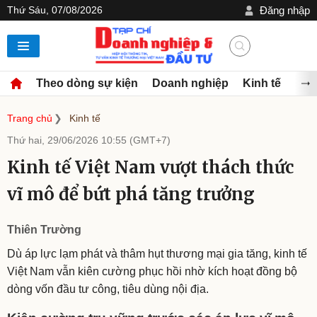
Thứ Sáu, 07/08/2026
Đăng nhập
Theo dòng sự kiện
Doanh nghiệp
Kinh tế
Đầu
Trang chủ
Kinh tế
Thứ hai, 29/06/2026 10:55 (GMT+7)
Kinh tế Việt Nam vượt thách thức
vĩ mô để bứt phá tăng trưởng
Thiên Trường
Dù áp lực lạm phát và thâm hụt thương mại gia tăng, kinh tế
Việt Nam vẫn kiên cường phục hồi nhờ kích hoạt đồng bộ
dòng vốn đầu tư công, tiêu dùng nội địa.