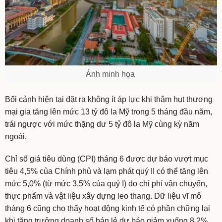
Ảnh minh họa
Bối cảnh hiện tại đặt ra không ít áp lực khi thâm hụt thương
mại gia tăng lên mức 13 tỷ đô la Mỹ trong 5 tháng đầu năm,
trái ngược với mức thặng dư 5 tỷ đô la Mỹ cùng kỳ năm
ngoái.
Chỉ số giá tiêu dùng (CPI) tháng 6 được dự báo vượt mục
tiêu 4,5% của Chính phủ và lạm phát quý II có thể tăng lên
mức 5,0% (từ mức 3,5% của quý I) do chi phí vận chuyển,
thực phẩm và vật liệu xây dựng leo thang. Dữ liệu vĩ mô
tháng 6 cũng cho thấy hoạt động kinh tế có phần chững lại
khi tăng trưởng doanh số bán lẻ dự báo giảm xuống 8,2%