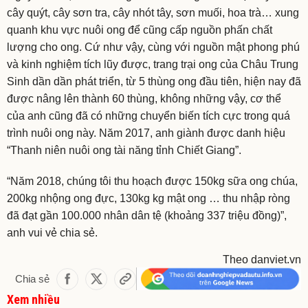
cây quýt, cây sơn tra, cây nhót tây, sơn muối, hoa trà… xung
quanh khu vực nuôi ong để cũng cấp nguồn phấn chất
lượng cho ong. Cứ như vậy, cùng với nguồn mật phong phú
và kinh nghiệm tích lũy được, trang trại ong của Châu Trung
Sinh dần dần phát triển, từ 5 thùng ong đầu tiên, hiện nay đã
được nâng lên thành 60 thùng, không những vậy, cơ thể
của anh cũng đã có những chuyển biến tích cực trong quá
trình nuôi ong này. Năm 2017, anh giành được danh hiệu
“Thanh niên nuôi ong tài năng tỉnh Chiết Giang”.
“Năm 2018, chúng tôi thu hoạch được 150kg sữa ong chúa,
200kg nhộng ong đực, 130kg kg mật ong … thu nhập ròng
đã đạt gần 100.000 nhân dân tệ (khoảng 337 triệu đồng)”,
anh vui vẻ chia sẻ.
Theo danviet.vn
Chia sẻ
Xem nhiều