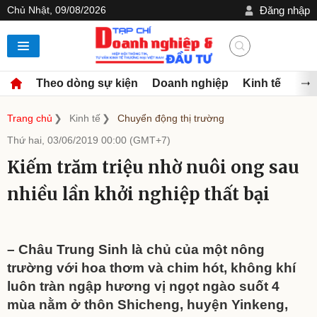
Chủ Nhật, 09/08/2026
Đăng nhập
Theo dòng sự kiện
Doanh nghiệp
Kinh tế
Đầu
Trang chủ
Kinh tế
Chuyển động thị trường
Thứ hai, 03/06/2019 00:00 (GMT+7)
Kiếm trăm triệu nhờ nuôi ong sau
nhiều lần khởi nghiệp thất bại
– Châu Trung Sinh là chủ của một nông
trường với hoa thơm và chim hót, không khí
luôn tràn ngập hương vị ngọt ngào suốt 4
mùa nằm ở thôn Shicheng, huyện Yinkeng,