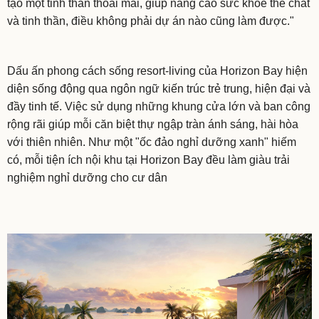
tạo một tinh thần thoải mái, giúp nâng cao sức khỏe thể chất
và tinh thần, điều không phải dự án nào cũng làm được."
Dấu ấn phong cách sống resort-living của Horizon Bay hiện
diện sống động qua ngôn ngữ kiến trúc trẻ trung, hiện đại và
đầy tinh tế. Việc sử dụng những khung cửa lớn và ban công
rộng rãi giúp mỗi căn biệt thự ngập tràn ánh sáng, hài hòa
với thiên nhiên. Như một "ốc đảo nghỉ dưỡng xanh" hiếm
có, mỗi tiện ích nội khu tại Horizon Bay đều làm giàu trải
nghiệm nghỉ dưỡng cho cư dân