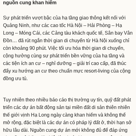
nguồn cung khan hiếm
Sự phát triển vượt bậc của hạ tầng giao thông kết nối với
Quảng Ninh, như các cao tốc Hà Nội – Hải Phòng – Hạ
Long – Móng Cái, các Cảng tàu khách quốc tế, Sân bay Vân
Đồn… đã rút ngắn thời gian di chuyển từ Hà Nội xuống chỉ
còn khoảng 90 phút. Việc tối ưu hóa thời gian di chuyển,
cộng hưởng cùng sự phát triển bền vững của hạ tầng và
các tiện ích an cư – nghỉ dưỡng – giải trí cao cấp, đã thúc
đẩy xu hướng an cư theo chuẩn mực resort-living của cộng
đồng ưu tú.
Tuy nhiên theo nhiều báo cáo thị trường uy tín, quỹ đất phát
triển các dự án bất động sản tại miền đất di sản thiên nhiên
thế giới vịnh Hạ Long ngày càng khan hiếm và không thể
mở rộng, đặc biệt là các dự án có pháp lý đất ở, thời hạn sở
hữu lâu dài. Nguồn cung dự án mới không đủ để đáp ứng