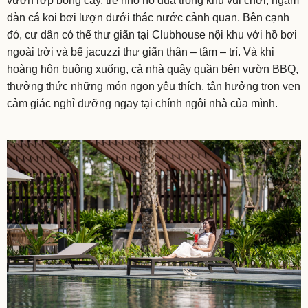
vườn rợp bóng cây, trẻ nhỏ nô đùa trong khu vui chơi, ngắm
đàn cá koi bơi lượn dưới thác nước cảnh quan. Bên cạnh
đó, cư dân có thể thư giãn tại Clubhouse nội khu với hồ bơi
ngoài trời và bể jacuzzi thư giãn thân – tâm – trí. Và khi
hoàng hôn buông xuống, cả nhà quây quần bên vườn BBQ,
thưởng thức những món ngon yêu thích, tận hưởng trọn vẹn
cảm giác nghỉ dưỡng ngay tại chính ngôi nhà của mình.