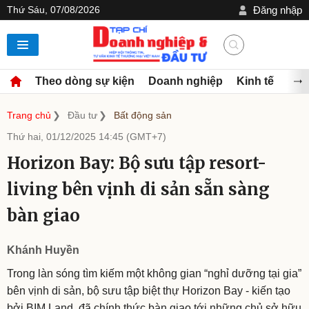
Thứ Sáu, 07/08/2026
Đăng nhập
Theo dòng sự kiện
Doanh nghiệp
Kinh tế
Đầu
Trang chủ
Đầu tư
Bất động sản
Thứ hai, 01/12/2025 14:45 (GMT+7)
Horizon Bay: Bộ sưu tập resort-
living bên vịnh di sản sẵn sàng
bàn giao
Khánh Huyền
Trong làn sóng tìm kiếm một không gian “nghỉ dưỡng tại gia”
bên vịnh di sản, bộ sưu tập biệt thự Horizon Bay - kiến tạo
bởi BIM Land, đã chính thức bàn giao tới những chủ sở hữu