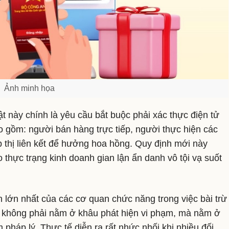
Ảnh minh họa
t này chính là yêu cầu bắt buộc phải xác thực điện tử
o gồm: người bán hàng trực tiếp, người thực hiện các
p thị liên kết để hưởng hoa hồng. Quy định mới này
hực trạng kinh doanh gian lận ẩn danh vô tội vạ suốt
 lớn nhất của các cơ quan chức năng trong việc bài trừ
g không phải nằm ở khâu phát hiện vi phạm, mà nằm ở
m pháp lý. Thực tế diễn ra rất nhức nhối khi nhiều đối