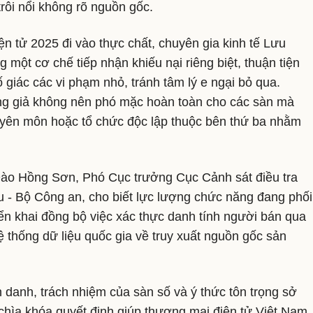
rôi nổi không rõ nguồn gốc.
n tử 2025 đi vào thực chất, chuyên gia kinh tế Lưu
một cơ chế tiếp nhận khiếu nại riêng biệt, thuận tiện
giác các vi phạm nhỏ, tránh tâm lý e ngại bỏ qua.
àng giả không nên phó mặc hoàn toàn cho các sàn mà
yên môn hoặc tổ chức độc lập thuộc bên thứ ba nhằm
Đào Hồng Sơn, Phó Cục trưởng Cục Cảnh sát điều tra
ậu - Bộ Công an, cho biết lực lượng chức năng đang phối
n khai đồng bộ việc xác thực danh tính người bán qua
 thống dữ liệu quốc gia về truy xuất nguồn gốc sản
 danh, trách nhiệm của sàn số và ý thức tôn trọng sở
 chìa khóa quyết định giúp thương mại điện tử Việt Nam