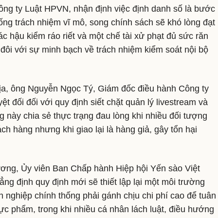
ng ty Luật HPVN, nhận định việc định danh số là bước
rống trách nhiệm vĩ mô, song chính sách sẽ khó lòng đạt
ác hậu kiểm ráo riết và một chế tài xử phạt đủ sức răn
 đôi với sự minh bạch về trách nhiệm kiểm soát nội bộ
ịa, ông Nguyễn Ngọc Tý, Giám đốc điều hành Công ty
t đối đối với quy định siết chặt quản lý livestream và
g này chia sẻ thực trạng đau lòng khi nhiều đối tượng
ch hàng nhưng khi giao lại là hàng giả, gây tổn hại
ơng, Ủy viên Ban Chấp hành Hiệp hội Yến sào Việt
 định quy định mới sẽ thiết lập lại một môi trường
 nghiệp chính thống phải gánh chịu chi phí cao để tuân
hực phẩm, trong khi nhiều cá nhân lách luật, điều hướng