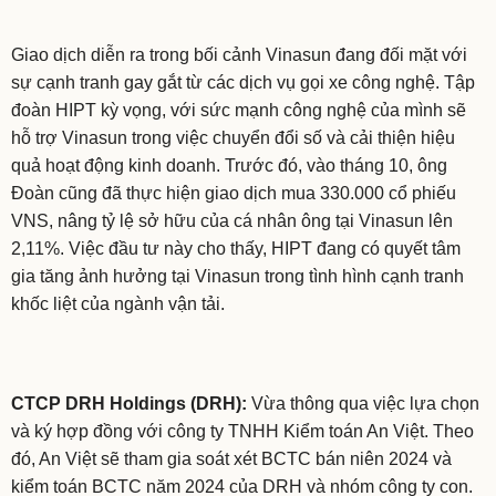
Giao dịch diễn ra trong bối cảnh Vinasun đang đối mặt với
sự cạnh tranh gay gắt từ các dịch vụ gọi xe công nghệ. Tập
đoàn HIPT kỳ vọng, với sức mạnh công nghệ của mình sẽ
hỗ trợ Vinasun trong việc chuyển đổi số và cải thiện hiệu
quả hoạt động kinh doanh. Trước đó, vào tháng 10, ông
Đoàn cũng đã thực hiện giao dịch mua 330.000 cổ phiếu
VNS, nâng tỷ lệ sở hữu của cá nhân ông tại Vinasun lên
2,11%. Việc đầu tư này cho thấy, HIPT đang có quyết tâm
gia tăng ảnh hưởng tại Vinasun trong tình hình cạnh tranh
khốc liệt của ngành vận tải.
CTCP DRH Holdings (DRH):
Vừa thông qua việc lựa chọn
và ký hợp đồng với công ty TNHH Kiểm toán An Việt. Theo
đó, An Việt sẽ tham gia soát xét BCTC bán niên 2024 và
kiểm toán BCTC năm 2024 của DRH và nhóm công ty con.