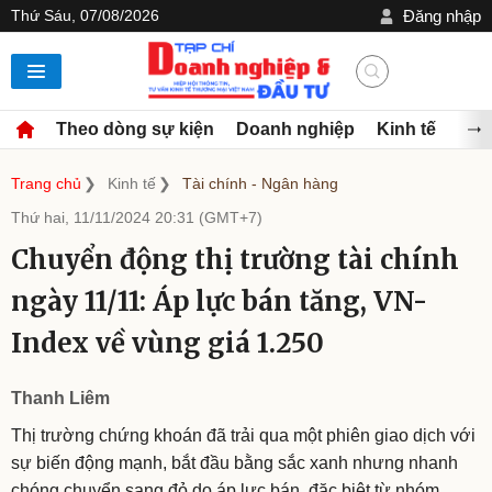
Thứ Sáu, 07/08/2026
Đăng nhập
Theo dòng sự kiện
Doanh nghiệp
Kinh tế
Đầu
Trang chủ
Kinh tế
Tài chính - Ngân hàng
Thứ hai, 11/11/2024 20:31 (GMT+7)
Chuyển động thị trường tài chính
ngày 11/11: Áp lực bán tăng, VN-
Index về vùng giá 1.250
Thanh Liêm
Thị trường chứng khoán đã trải qua một phiên giao dịch với
sự biến động mạnh, bắt đầu bằng sắc xanh nhưng nhanh
chóng chuyển sang đỏ do áp lực bán, đặc biệt từ nhóm