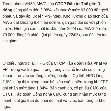
Trong nhóm VN30, MWG của
CTCP Đầu tư Thế giới Di
động
cũng giảm đến 3,08%, kết thúc ở mức 63.000 đồng/cổ
phiếu và gây áp lực lên VN-Index. Khối lượng giao dịch của
MWG đạt khoảng 9,4 triệu đơn vị, gần gấp đôi so với phiên
trước. Đỉnh giá cao nhất từ đầu năm 2024 của MWG ở mức
70.000 đồng/cổ phiếu (tại phiên ngày 22/08), sau đó liên tục
sụt giảm.
Ở chiều ngược lại, HPG của
CTCP Tập đoàn Hòa Phát
và
FPT đóng vai trò quan trọng trong việc hỗ trợ chỉ số chứng
khoán nhờ vào sự tăng trưởng ổn định. Cụ thể, HPG tăng
2,6%, giúp thị trường phục hồi vào cuối phiên, trong khi FPT
ghi nhận mức tăng 1,84%. Bên cạnh đó, cổ phiếu CMG của
CTCP Tập đoàn Công nghệ CMC cũng ghi nhận mức tăng
mạnh, đạt giá trần dù phải đối mặt với việc bán ròng từ khối
ngoại.