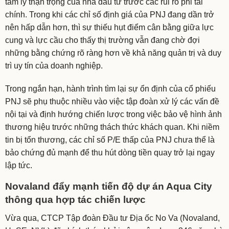
tâm lý thận trọng của nhà đầu tư trước các rủi ro phi tài
chính. Trong khi các chỉ số định giá của PNJ đang dần trở
nên hấp dẫn hơn, thì sự thiếu hụt điểm cân bằng giữa lực
cung và lực cầu cho thấy thị trường vẫn đang chờ đợi
những bằng chứng rõ ràng hơn về khả năng quản trị và duy
trì uy tín của doanh nghiệp.
Trong ngắn hạn, hành trình tìm lại sự ổn định của cổ phiếu
PNJ sẽ phụ thuộc nhiều vào việc tập đoàn xử lý các vấn đề
nội tại và định hướng chiến lược trong việc bảo vệ hình ảnh
thương hiệu trước những thách thức khách quan. Khi niềm
tin bị tổn thương, các chỉ số P/E thấp của PNJ chưa thể là
bảo chứng đủ mạnh để thu hút dòng tiền quay trở lại ngay
lập tức.
Novaland đẩy mạnh tiến độ dự án Aqua City
thông qua hợp tác chiến lược
Vừa qua, CTCP Tập đoàn Đầu tư Địa ốc No Va (Novaland,