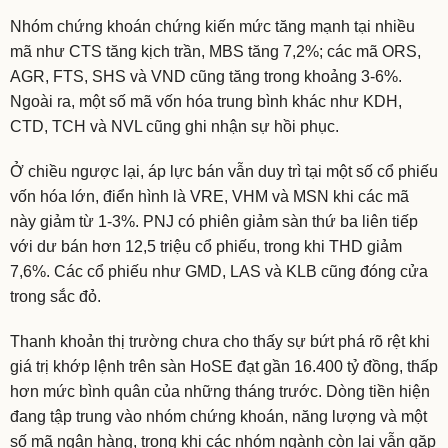
Nhóm chứng khoán chứng kiến mức tăng mạnh tại nhiều
mã như CTS tăng kịch trần, MBS tăng 7,2%; các mã ORS,
AGR, FTS, SHS và VND cũng tăng trong khoảng 3-6%.
Ngoài ra, một số mã vốn hóa trung bình khác như KDH,
CTD, TCH và NVL cũng ghi nhận sự hồi phục.
Ở chiều ngược lại, áp lực bán vẫn duy trì tại một số cổ phiếu
vốn hóa lớn, điển hình là VRE, VHM và MSN khi các mã
này giảm từ 1-3%. PNJ có phiên giảm sàn thứ ba liên tiếp
với dư bán hơn 12,5 triệu cổ phiếu, trong khi THD giảm
7,6%. Các cổ phiếu như GMD, LAS và KLB cũng đóng cửa
trong sắc đỏ.
Thanh khoản thị trường chưa cho thấy sự bứt phá rõ rệt khi
giá trị khớp lệnh trên sàn HoSE đạt gần 16.400 tỷ đồng, thấp
hơn mức bình quân của những tháng trước. Dòng tiền hiện
đang tập trung vào nhóm chứng khoán, năng lượng và một
số mã ngân hàng, trong khi các nhóm ngành còn lại vẫn gặp