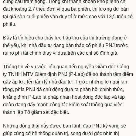
cung cầu trầm trọng. Trong khi thanh khoản khớp lệnh chỉ
đạt khoảng 2,7 triệu đơn vị qua ba phiên, thì lượng dư bán
tại giá sàn cuối phiên vẫn duy trì ở mức cao với 12,5 triệu cổ
phiếu.
Đây là tín hiệu cho thấy lực hấp thụ của thị trường đang ở
thế yếu, khi nhà đầu tư đang bán tháo cổ phiếu PNJ trước
rủi ro phi tài chính thay vì dựa trên các chỉ số định giá.
Thông tin về vụ việc liên quan đến nguyên Giám đốc Công
ty TNHH MTV Giám định PNJ (P-Lab) đã trở thành tâm điểm
gây áp lực lên tâm lý nhà đầu tư. Trước những lo ngại lan
rộng, phía PNJ đã chủ động đưa ra phản hồi chính thức,
khẳng định P-Lab là pháp nhân hoạt động độc lập và tập
đoàn đang đẩy mạnh công tác kiểm soát thông qua việc
thành lập Tổ giám sát đặc biệt.
Những động thái này được ban lãnh đạo PNJ kỳ vọng sẽ
giúp củng cố hệ thống quản trị, song dưới góc nhìn thị