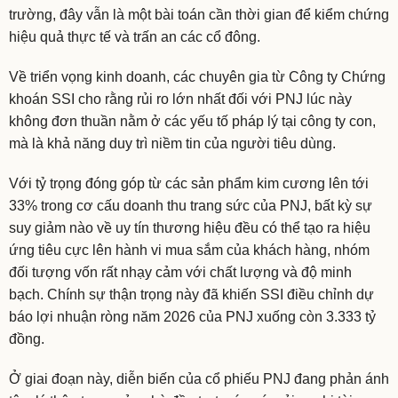
trường, đây vẫn là một bài toán cần thời gian để kiểm chứng
hiệu quả thực tế và trấn an các cổ đông.
Về triển vọng kinh doanh, các chuyên gia từ Công ty Chứng
khoán SSI cho rằng rủi ro lớn nhất đối với PNJ lúc này
không đơn thuần nằm ở các yếu tố pháp lý tại công ty con,
mà là khả năng duy trì niềm tin của người tiêu dùng.
Với tỷ trọng đóng góp từ các sản phẩm kim cương lên tới
33% trong cơ cấu doanh thu trang sức của PNJ, bất kỳ sự
suy giảm nào về uy tín thương hiệu đều có thể tạo ra hiệu
ứng tiêu cực lên hành vi mua sắm của khách hàng, nhóm
đối tượng vốn rất nhạy cảm với chất lượng và độ minh
bạch. Chính sự thận trọng này đã khiến SSI điều chỉnh dự
báo lợi nhuận ròng năm 2026 của PNJ xuống còn 3.333 tỷ
đồng.
Ở giai đoạn này, diễn biến của cổ phiếu PNJ đang phản ánh