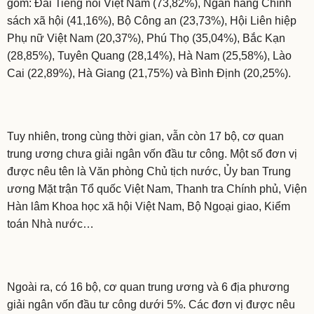
gồm: Đài Tiếng nói Việt Nam (73,82%), Ngân hàng Chính
sách xã hội (41,16%), Bộ Công an (23,73%), Hội Liên hiệp
Phụ nữ Việt Nam (20,37%), Phú Thọ (35,04%), Bắc Kạn
(28,85%), Tuyên Quang (28,14%), Hà Nam (25,58%), Lào
Cai (22,89%), Hà Giang (21,75%) và Bình Định (20,25%).
Tuy nhiên, trong cùng thời gian, vẫn còn 17 bộ, cơ quan
trung ương chưa giải ngân vốn đầu tư công. Một số đơn vị
được nêu tên là Văn phòng Chủ tịch nước, Ủy ban Trung
ương Mặt trận Tổ quốc Việt Nam, Thanh tra Chính phủ, Viện
Hàn lâm Khoa học xã hội Việt Nam, Bộ Ngoại giao, Kiểm
toán Nhà nước…
Ngoài ra, có 16 bộ, cơ quan trung ương và 6 địa phương
giải ngân vốn đầu tư công dưới 5%. Các đơn vị được nêu