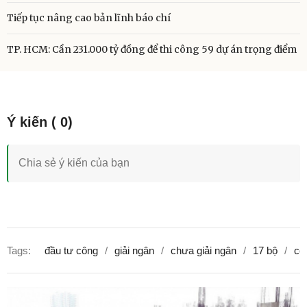
Tiếp tục nâng cao bản lĩnh báo chí
TP. HCM: Cần 231.000 tỷ đồng để thi công 59 dự án trọng điểm
Tags:
đầu tư công
giải ngân
chưa giải ngân
17 bộ
cơ