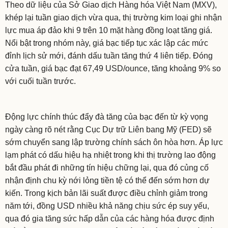
Theo dữ liệu của Sở Giao dịch Hàng hóa Việt Nam (MXV),
khép lại tuần giao dịch vừa qua, thị trường kim loại ghi nhận
lực mua áp đảo khi 9 trên 10 mặt hàng đồng loạt tăng giá.
Nổi bật trong nhóm này, giá bạc tiếp tục xác lập các mức
đỉnh lịch sử mới, đánh dấu tuần tăng thứ 4 liên tiếp. Đóng
cửa tuần, giá bạc đạt 67,49 USD/ounce, tăng khoảng 9% so
với cuối tuần trước.
Động lực chính thúc đẩy đà tăng của bạc đến từ kỳ vọng
ngày càng rõ nét rằng Cục Dự trữ Liên bang Mỹ (FED) sẽ
sớm chuyển sang lập trường chính sách ôn hòa hơn. Áp lực
lạm phát có dấu hiệu hạ nhiệt trong khi thị trường lao động
bắt đầu phát đi những tín hiệu chững lại, qua đó củng cố
nhận định chu kỳ nới lỏng tiền tệ có thể đến sớm hơn dự
kiến. Trong kịch bản lãi suất được điều chỉnh giảm trong
năm tới, đồng USD nhiều khả năng chịu sức ép suy yếu,
qua đó gia tăng sức hấp dẫn của các hàng hóa được định