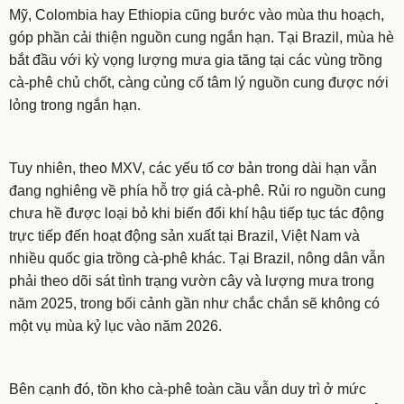
Mỹ, Colombia hay Ethiopia cũng bước vào mùa thu hoạch,
góp phần cải thiện nguồn cung ngắn hạn. Tại Brazil, mùa hè
bắt đầu với kỳ vọng lượng mưa gia tăng tại các vùng trồng
cà-phê chủ chốt, càng củng cố tâm lý nguồn cung được nới
lỏng trong ngắn hạn.
Tuy nhiên, theo MXV, các yếu tố cơ bản trong dài hạn vẫn
đang nghiêng về phía hỗ trợ giá cà-phê. Rủi ro nguồn cung
chưa hề được loại bỏ khi biến đổi khí hậu tiếp tục tác động
trực tiếp đến hoạt động sản xuất tại Brazil, Việt Nam và
nhiều quốc gia trồng cà-phê khác. Tại Brazil, nông dân vẫn
phải theo dõi sát tình trạng vườn cây và lượng mưa trong
năm 2025, trong bối cảnh gần như chắc chắn sẽ không có
một vụ mùa kỷ lục vào năm 2026.
Bên cạnh đó, tồn kho cà-phê toàn cầu vẫn duy trì ở mức