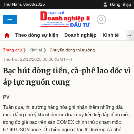
Thứ Năm, 06/08/2026
Đăng nhập
Theo dòng sự kiện
Doanh nghiệp
Kinh tế
Đầu
Trang chủ
Kinh tế
Chuyển động thị trường
Thứ hai, 22/12/2025 00:00 (GMT+7)
Bạc hút dòng tiền, cà-phê lao dốc vì
áp lực nguồn cung
PV
Tuần qua, thị trường hàng hóa ghi nhận thêm những dấu
mốc đáng chú ý khi nhóm kim loại quý liên tiếp lập đỉnh mới,
trong đó giá bạc trên sàn COMEX chính thức chạm mốc
67,49 USD/ounce. Ở chiều ngược lại, thị trường cà-phê