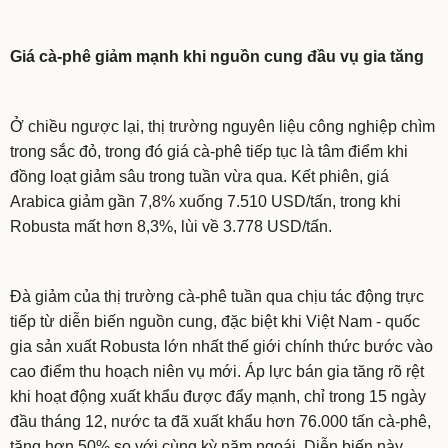
Giá cà-phê giảm mạnh khi nguồn cung đầu vụ gia tăng
Ở chiều ngược lại, thị trường nguyên liệu công nghiệp chìm
trong sắc đỏ, trong đó giá cà-phê tiếp tục là tâm điểm khi
đồng loạt giảm sâu trong tuần vừa qua. Kết phiên, giá
Arabica giảm gần 7,8% xuống 7.510 USD/tấn, trong khi
Robusta mất hơn 8,3%, lùi về 3.778 USD/tấn.
Đà giảm của thị trường cà-phê tuần qua chịu tác động trực
tiếp từ diễn biến nguồn cung, đặc biệt khi Việt Nam - quốc
gia sản xuất Robusta lớn nhất thế giới chính thức bước vào
cao điểm thu hoạch niên vụ mới. Áp lực bán gia tăng rõ rệt
khi hoạt động xuất khẩu được đẩy mạnh, chỉ trong 15 ngày
đầu tháng 12, nước ta đã xuất khẩu hơn 76.000 tấn cà-phê,
tăng hơn 50% so với cùng kỳ năm ngoái. Diễn biến này