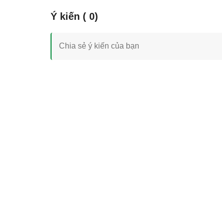
Ý kiến
( 0)